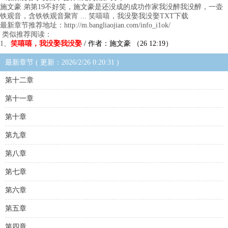
施文豪 弟第19不好笑，施文豪是还没成的成功作家我没醉我没醉，一壶
铁观音，含铁铁观音聚宵 ... 笑嘻嘻，我没娶我没娶TXT下载
最新章节推荐地址：http://m.bangliaojian.com/info_i1ok/
类似推荐阅读：
1、
笑嘻嘻，我没娶我没娶
/ 作者：施文豪 （26 12:19）
最新章节 ( 更新：2026/2/26 0:20:31 )
第十二章
第十一章
第十章
第九章
第八章
第七章
第六章
第五章
第四章