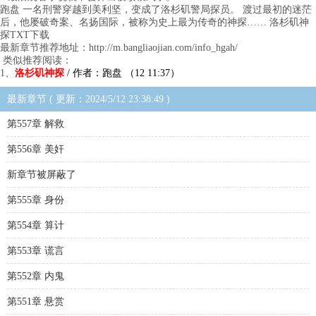
跑盘 一名刑警穿越到美利坚，变成了洛杉矶警局探员。 渡过最初的迷茫
后，他屡破奇案、名扬国际，被称为史上最为传奇的神探…… 洛杉矶神
探TXT下载
最新章节推荐地址：http://m.bangliaojian.com/info_hgah/
类似推荐阅读：
1、
洛杉矶神探
/ 作者：跑盘 （12 11:37）
最新章节 ( 更新：2024/5/12 23:38:49 )
第557章 解救
第556章 美奸
新章节被屏蔽了
第555章 身份
第554章 算计
第553章 谎言
第552章 内鬼
第551章 悬赏