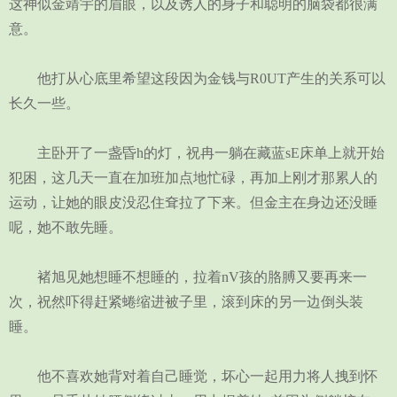
这神似金靖宇的眉眼，以及诱人的身子和聪明的脑袋都很满
意。
他打从心底里希望这段因为金钱与R0UT产生的关系可以
长久一些。
主卧开了一盏昏h的灯，祝冉一躺在藏蓝sE床单上就开始
犯困，这几天一直在加班加点地忙碌，再加上刚才那累人的
运动，让她的眼皮没忍住耷拉了下来。但金主在身边还没睡
呢，她不敢先睡。
褚旭见她想睡不想睡的，拉着nV孩的胳膊又要再来一
次，祝然吓得赶紧蜷缩进被子里，滚到床的另一边倒头装
睡。
他不喜欢她背对着自己睡觉，坏心一起用力将人拽到怀