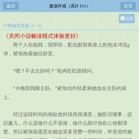
返回
逢场作戏（高H 1v1）
首页
设置
17带她见世面 (1 / 4)
关灯
《关闭小说畅读模式体验更好》
大
两个人你抱我，我帮你，配合默契将身上的泡沫冲洗g
中
净，褚旭抱着她往卧室。
小
“嗯？不去次卧吗？”祝冉眨眨眼睛问。
“今晚陪我睡主卧。”褚旭动作轻柔将她放在主卧的床
上。
经过这段时间的相处他对祝冉很满意，她听话懂事，还
识趣儿，什么该做什么不该做，做什么能讨他欢心他都清
楚。所以褚旭很愿意在她这里多浪费一些时间，毕竟他对她