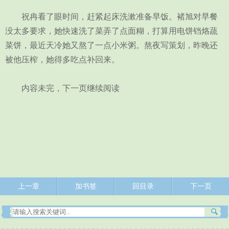
祝冉看了眼时间，赶紧起床洗漱准备早饭。褚旭对早餐
没太多要求，她快速洗了菜弄了点面糊，打算用电饼铛烙蔬
菜饼，最近天冷她又熬了一点小米粥。熬夜写策划，昨晚还
被他压榨，她得多吃点补回来。
内容未完，下一页继续阅读
上一章
加书签
回目录
下一页