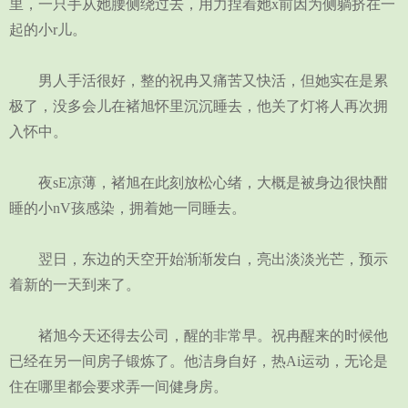
里，一只手从她腰侧绕过去，用力捏着她x前因为侧躺挤在一
起的小r儿。
男人手活很好，整的祝冉又痛苦又快活，但她实在是累
极了，没多会儿在褚旭怀里沉沉睡去，他关了灯将人再次拥
入怀中。
夜sE凉薄，褚旭在此刻放松心绪，大概是被身边很快酣
睡的小nV孩感染，拥着她一同睡去。
翌日，东边的天空开始渐渐发白，亮出淡淡光芒，预示
着新的一天到来了。
褚旭今天还得去公司，醒的非常早。祝冉醒来的时候他
已经在另一间房子锻炼了。他洁身自好，热Ai运动，无论是
住在哪里都会要求弄一间健身房。