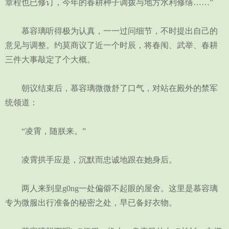
章程也已修订，今年的春耕种子调拨与地方水利修缮……”
慕容璃听得极为认真，一一过问细节，不时提出自己的
意见与调整。约莫商议了近一个时辰，将春闱、武举、春耕
三件大事敲定了个大概。
朝议结束后，慕容璃微微舒了口气，对站在殿外的禁军
统领道：
“凌霄，随朕来。”
凌霄拱手应是，沉默而忠诚地跟在她身后。
两人来到皇g0ng一处偏僻不起眼的屋舍。这里是慕容璃
专为微服出行准备的秘密之处，早已备好衣物。