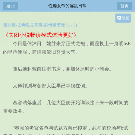
返回
性瘾女帝的淫乱日常
首页
设置
第20章-去寺里见哥哥-剧情章节无 (1 / 5)
关灯
《关闭小说畅读模式体验更好》
大
今日是休沐日，她并未穿正式龙袍，而是换上一身明hsE
中
的皇帝便服，简洁却依旧尊贵大气。
小
随后她起驾前往御书房，参加休沐时的小朝会。
太傅祁渊与各部大臣早已等候在侧。
慕容璃落座后，几位大臣便开始详谈接下来一段时间的
重要政务。
“春闱的考官名单与试题方向已拟定，武举的校场与b试