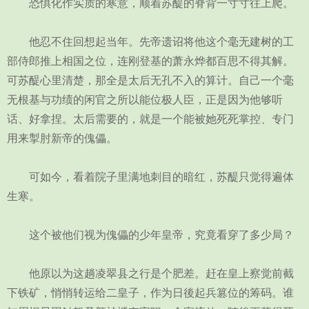
恐惧化作实质的寒意，顺着苏醍的脊背一寸寸往上爬。
他忍不住回想起当年。先帝遗诏将他这个毫无建树的工
部侍郎推上相国之位，连刚登基的萧永烨都百思不得其解。
可苏醍心里清楚，那全是太后无孔不入的算计。自己一个毫
无根基与功绩的闲官之所以能位极人臣，正是因为他够听
话、好拿捏。太后需要的，就是一个能被她死死掌控、专门
用来掣肘新帝的傀儡。
可如今，看着院子里满地刺目的暗红，苏醍只觉得遍体
生寒。
这个被他们视为傀儡的少年皇帝，究竟看穿了多少局？
他原以为这趟凌翠县之行是个肥差。赶在皇上察觉前截
下铁矿，悄悄转运给二皇子，作为日後起兵篡位的筹码。谁