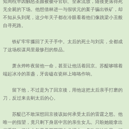
知周柷早因触怒圣颜被褫夺官职、全家流放，随後更落得死
无全屍的下场。他想借林进一与假状元的案子骗出铁矿，却
不知从头到尾，这少年天子都在冷眼看着他们像跳梁小丑般
自寻死路。
铁矿牢牢攥回了天子手中。太后的死士与刘宾，全都成
了这场权谋局里最惨烈的祭品。
萧永烨昨夜留他一命，甚至让他活着回京。苏醍哆嗦着
端起冰冷的茶盏，牙齿磕在瓷杯上咯咯作响。
留下他，不过是为了回京後，用他这把太后亲手打磨的
刀，反过来去剜太后的心。
苏醍已不敢深想回京後该如何承受太后的雷霆之怒。他
唯一的指望，竟只剩下身居中宫的亲生女儿。只盼她能拿出