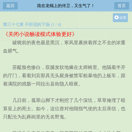
返回
跪在龙榻上的侍卫，又生气了！
首页
设置
第三十七章 不听话的下场 (1 / 4)
关灯
《关闭小说畅读模式体验更好》
大
破晓前的夜色最是黑沉，寒风里裹挟着挥之不去的浓重
中
血腥气。
小
苏醍脸色惨白，双腿发软地瘫在太师椅里。他隔着半开
的厅门，看着刘宾那具无头屍身被禁军粗暴地扔上板车，跟
着满院的残骸一同拉出县衙隐入暗夜。
几日前，孤翠山脚下才刚挖了几个深坑，草草掩埋了暗
算皇上的死士。如今，这位曾对他颐指气使的太后亲信，也
只配沦为乱葬岗里的无名野鬼。