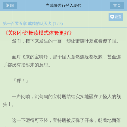
返回
当武侠强行登入现代
首页
设置
第一百零五章 成精的吠天犬 (1 / 8)
关灯
《关闭小说畅读模式体验更好》
大
然而，接下来发生的一幕，却让萧谦叶差点看傻了眼。
中
小
面对飞来的宝特瓶，那个怪人竟然连躲都没躲，甚至连
手都没有抬起来的意思。
「砰！」
一声闷响，沉甸甸的宝特瓶结结实实地砸在了怪人的额
头上。
这一下砸得可不轻，宝特瓶被反弹了开来，朝着地面落