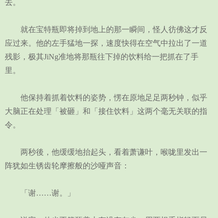
去。
就在宝特瓶即将掉到地上的那一瞬间，怪人彷佛这才反
应过来。他的左手猛地一探，速度快得在空气中拉出了一道
残影，极其JiNg准地将那瓶往下掉的饮料给一把抓在了手
里。
他保持着抓着饮料的姿势，愣在原地足足两秒钟，似乎
大脑正在处理「被砸」和「接住饮料」这两个毫无关联的指
令。
两秒後，他缓缓地抬起头，看着萧谦叶，喉咙里发出一
阵犹如生锈齿轮摩擦般的沙哑声音：
「谢……谢。」