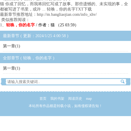
猫 你成了回忆，而我将回忆写成了故事。那些遗憾的、未实现的事，全
都被写进了书里，或许 ... 轻唤，你的名字TXT下载
最新章节推荐地址：http://m.bangliaojian.com/info_xhv/
类似推荐阅读：
1、
轻唤，你的名字
/ 作者：猫 （25 03:59）
最新章节 ( 更新：2024/1/25 4:00:58 )
第一章(1)
全部章节 ( 轻唤，你的名字 )
第一章(1)
首页
我的书架
阅读历史
map
本站所有作品都是转载小说，如有侵权请告知！